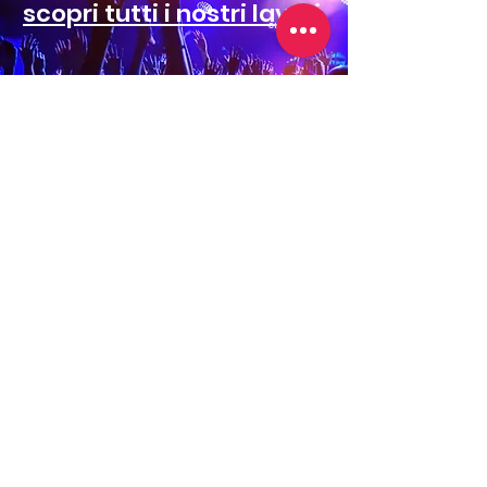
scopri tutti i nostri lavori
.
CLICCA QUI
Riproduci Video
Riproduci Video