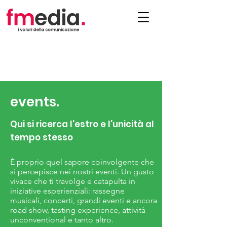
events.
Qui si ricerca l'estro e l'unicità al
tempo stesso
È proprio quel sapore coinvolgente che
si percepisce nei nostri eventi. Un gusto
vivace che ti travolge e catapulta in
iniziative esperienziali: rassegne
musicali, concerti, grandi eventi e ancora
road show, tasting experience, attività
unconventional e tanto altro.