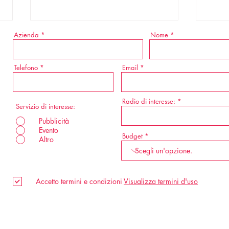
Azienda
Nome
Telefono
Email
Radio di interesse:
Servizio di interesse:
*
Fest
Progetto Gardaland al
Pubblicità
Evento
Festiva di Sanremo 2026
Budget
Altro
Accetto termini e condizioni
Visualizza termini d'uso